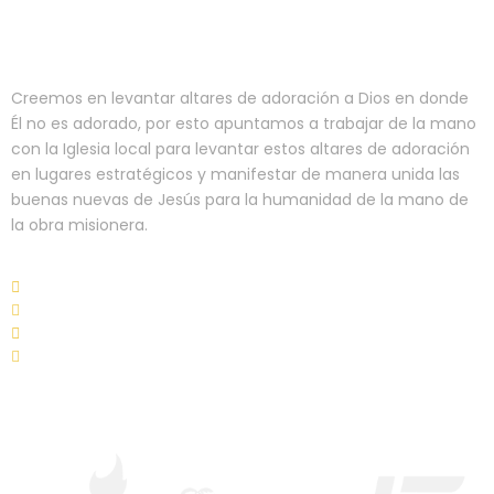
Creemos en levantar altares de adoración a Dios en donde
Él no es adorado, por esto apuntamos a trabajar de la mano
con la Iglesia local para levantar estos altares de adoración
en lugares estratégicos y manifestar de manera unida las
buenas nuevas de Jesús para la humanidad de la mano de
la obra misionera.
Elige el proyecto que deseas apoyar
Selecciona la cantidad a donar
Regístrate en nuestro sitio
Mantente alerta a las notificaciones
AMIGOS